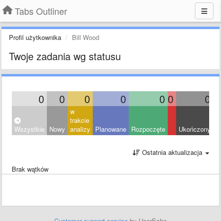
Tabs Outliner
Profil użytkownika
Bill Wood
Twoje zadania wg statusu
0
0
0
0
0
0
0
w
trakcie
Wszystkie
Nowy
analizy
Planowane
Rozpoczęte
Ukończony
O
Ostatnia aktualizacja
Brak wątków
Customer support service
by UserEcho