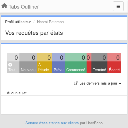
Tabs Outliner
Profil utilisateur
Naomi Peterson
Vos requêtes par états
0
0
0
0
0
0
0
0
À
Tout
Nouveau
l'étude
Prévu
Commencé
Terminé
Écarté
Les derniers mis à jour
Aucun sujet
Service d'assistance aux clients
par UserEcho