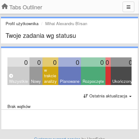
Tabs Outliner
Profil użytkownika
Mihai Alexandru Bîrsan
Twoje zadania wg statusu
0
0
0
0
0
0
0
w
trakcie
Wszystkie
Nowy
analizy
Planowane
Rozpoczęte
Ukończony
O
Ostatnia aktualizacja
Brak wątków
Customer support service
by UserEcho