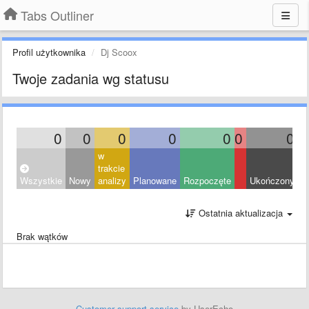
Tabs Outliner
Profil użytkownika
Dj Scoox
Twoje zadania wg statusu
0
0
0
0
0
0
0
w
trakcie
Wszystkie
Nowy
analizy
Planowane
Rozpoczęte
Ukończony
O
Ostatnia aktualizacja
Brak wątków
Customer support service
by UserEcho