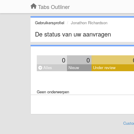
Tabs Outliner
Gebruikersprofiel
Jonathon Richardson
De status van uw aanvragen
0
0
Alles
Nieuw
Under review
Geen onderwerpen
Custo