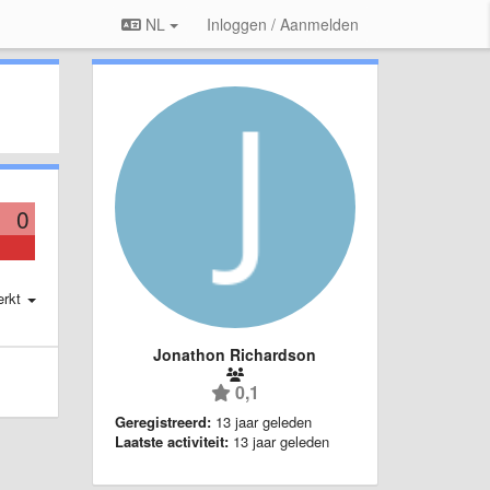
NL
Inloggen / Aanmelden
0
erkt
Jonathon Richardson
0,1
Geregistreerd:
13 jaar geleden
Laatste activiteit:
13 jaar geleden