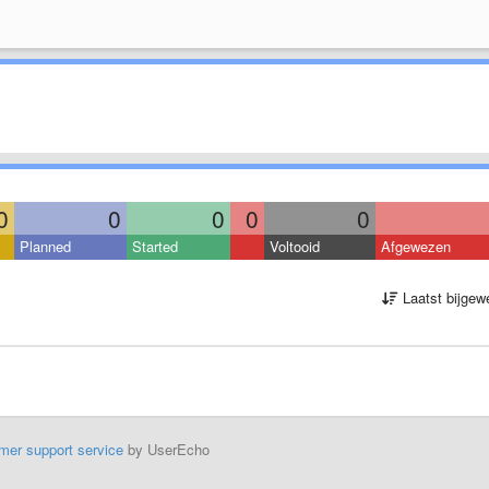
0
0
0
0
0
Planned
Started
Voltooid
Afgewezen
Laatst bijgew
mer support service
by UserEcho