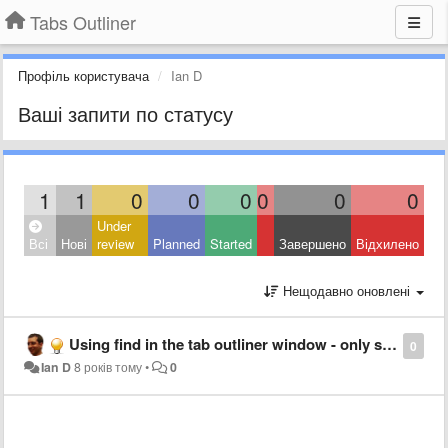
Tabs Outliner
Профіль користувача
Ian D
Ваші запити по статусу
1
1
0
0
0
0
0
0
Under
Всі
Нові
review
Planned
Started
Завершено
Відхилено
Нещодавно оновлені
Using find in the tab outliner window - only searches the titles
0
Ian D
8 років тому
•
0