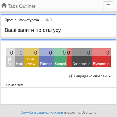
Tabs Outliner
Профіль користувача
SNR
Ваші запити по статусу
0
0
0
0
0
0
0
0
Under
Всі
Нові
review
Planned
Started
Завершено
Відхилено
Нещодавно оновлені
Немає тем
Служба підтримки клієнтів
працює на UserEcho