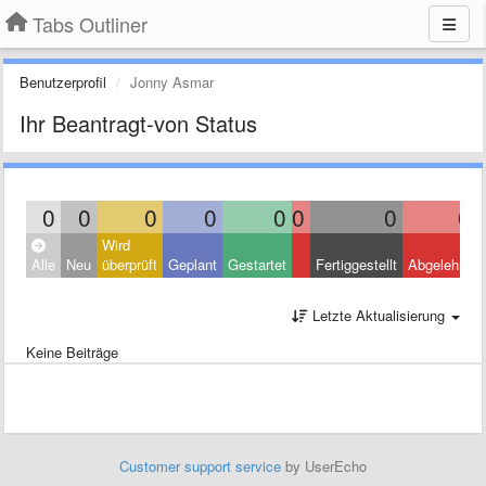
Tabs Outliner
Benutzerprofil
Jonny Asmar
Ihr Beantragt-von Status
0
0
0
0
0
0
0
0
Wird
Alle
Neu
überprüft
Geplant
Gestartet
Fertiggestellt
Abgelehnt
Letzte Aktualisierung
Keine Beiträge
Customer support service
by UserEcho