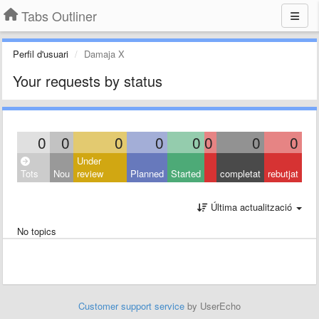
Tabs Outliner
Perfil d'usuari
Damaja X
Your requests by status
0
0
0
0
0
0
0
0
Under
Tots
Nou
review
Planned
Started
completat
rebutjat
Última actualització
No topics
Customer support service
by UserEcho