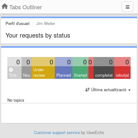
Tabs Outliner
Perfil d'usuari
Jim Weiler
Your requests by status
0
0
0
0
0
0
0
0
Under
Tots
Nou
review
Planned
Started
completat
rebutjat
Última actualització
No topics
Customer support service
by UserEcho