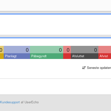
0
0
0
0
0
Planlagt
Påbegyndt
Afsluttet
Afvist
Seneste opdater
Kundesupport
af UserEcho