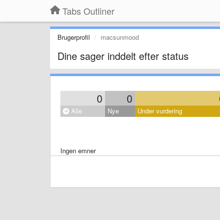
Tabs Outliner
Brugerprofil
macsunmood
Dine sager inddelt efter status
0
0
Alle
Nye
Under vurdering
Ingen emner