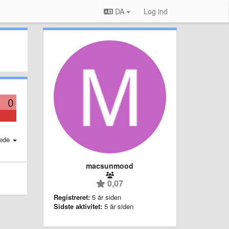
DA
Log ind
0
ede
macsunmood
0,07
Registreret:
5 år siden
Sidste aktivitet:
5 år siden