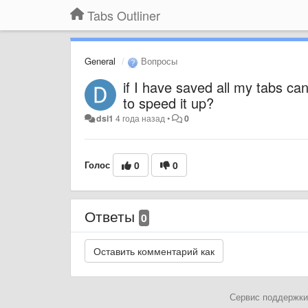
Tabs Outliner
General
Вопросы
if I have saved all my tabs ca
to speed it up?
dsi1
4 года назад
•
0
Голос
0
0
Ответы
0
Сервис поддержки