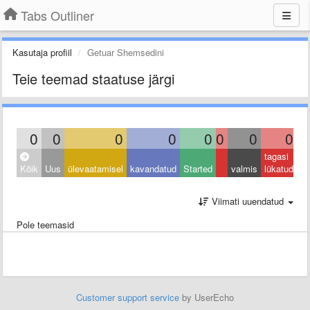
Tabs Outliner
Kasutaja profiil
Getuar Shemsedini
Teie teemad staatuse järgi
0
0
0
0
0
0
0
0
tagasi
Kõik
Uus
ülevaatamisel
kavandatud
Started
valmis
lükatud
Viimati uuendatud
Pole teemasid
Customer support service
by UserEcho