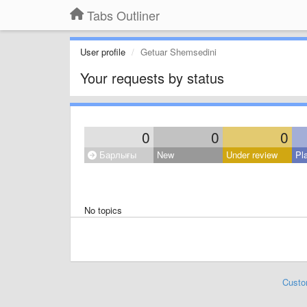
Tabs Outliner
User profile
Getuar Shemsedini
Your requests by status
0
0
0
Барлығы
New
Under review
Pl
No topics
Custo