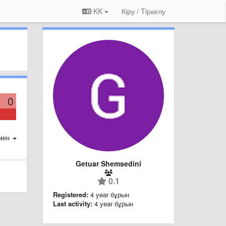
KK
Кіру / Tiркелу
0
мен
Getuar Shemsedini
0.1
Registered:
4 year бұрын
Last activity:
4 year бұрын