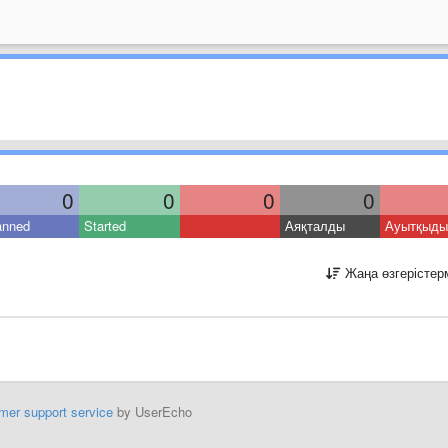
0
0
0
0
anned
Started
Аяқталды
Ауытқыды
Жаңа өзгерістер
mer support service
by UserEcho