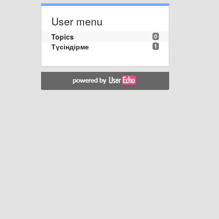
User menu
Topics
0
Түсіндірме
1