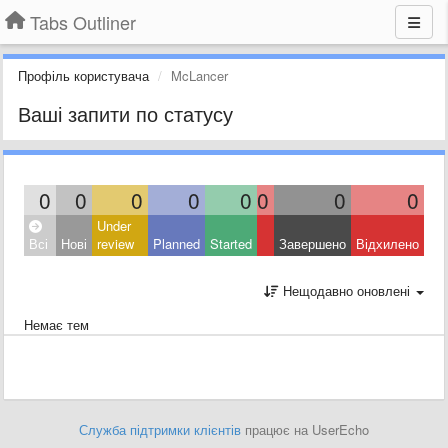
Tabs Outliner
Профіль користувача
McLancer
Ваші запити по статусу
0
0
0
0
0
0
0
0
Under
Всі
Нові
review
Planned
Started
Завершено
Відхилено
Нещодавно оновлені
Немає тем
Служба підтримки клієнтів
працює на UserEcho