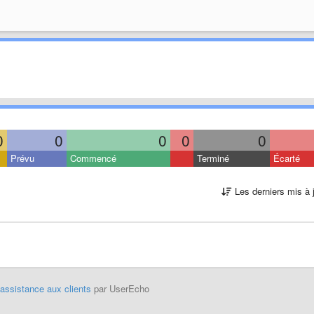
0
0
0
0
0
Prévu
Commencé
Terminé
Écarté
Les derniers mis à 
'assistance aux clients
par UserEcho