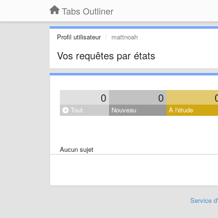
Tabs Outliner
Profil utilisateur
mattnoah
Vos requêtes par états
0
0
Tout
Nouveau
À l'étude
Aucun sujet
Service d