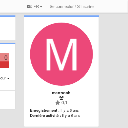
FR
Se connecter / S'inscrire
0
jour
mattnoah
0,1
Enregistrement :
il y a 6 ans
Dernière activité :
il y a 6 ans