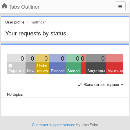
Tabs Outliner
User profile
mattnoah
Your requests by status
0
0
0
0
0
0
0
0
Under
Барлығы
New
review
Planned
Started
Аяқталды
Ауытқыды
Жаңа өзгерістермен
No topics
Customer support service
by UserEcho