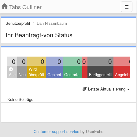
Tabs Outliner
Benutzerprofil
Dan Nissenbaum
Ihr Beantragt-von Status
0
0
0
0
0
0
0
0
Wird
Alle
Neu
überprüft
Geplant
Gestartet
Fertiggestellt
Abgelehnt
Letzte Aktualisierung
Keine Beiträge
Customer support service
by UserEcho