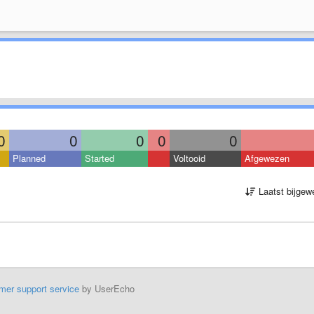
0
0
0
0
0
Planned
Started
Voltooid
Afgewezen
Laatst bijgew
mer support service
by UserEcho