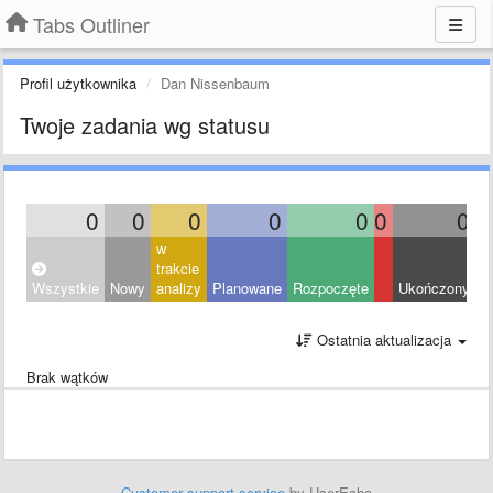
Tabs Outliner
Profil użytkownika
Dan Nissenbaum
Twoje zadania wg statusu
0
0
0
0
0
0
0
w
trakcie
Wszystkie
Nowy
analizy
Planowane
Rozpoczęte
Ukończony
O
Ostatnia aktualizacja
Brak wątków
Customer support service
by UserEcho